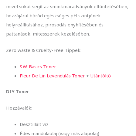
mivel sokat segít az sminkmaradványok eltüntetésében,
hozzájárul bőröd egészséges pH szintjének
helyreállításához, pirosodás enyhítésében és
pattanások, mitesszerek kezelésében.
Zero waste & Cruelty-Free Tippek:
S.W. Basics Toner
Fleur De Lin Levendulás Toner
+
Utántöltő
DIY Toner
Hozzávalók:
Desztillált víz
Édes mandulaolaj (vagy más alapolaj)