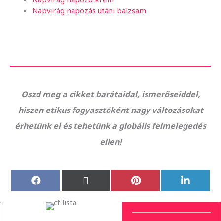
Napvirág napozás utáni balzsam
Oszd meg a cikket barátaidal, ismerőseiddel,
hiszen etikus fogyasztóként nagy változásokat
érhetünk el és tehetünk a globális felmelegedés
ellen!
Share
Share
Share
Share
on
on
on
on
Facebook
X
Pinterest
LinkedIn
(Twitter)