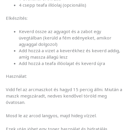
4 csepp teafa illóolaj (opcionális)
Elkészítés:
Keverd össze az agyagot és a zabot egy
üvegtálban (kerüld a fém edényeket, amikor
agyaggal dolgozol)
Add hozzá a vizet a keverékhez és keverd addig,
amíg massza állagú lesz
Add hozzá a teafa illóolajat és keverd újra
Használat:
Vidd fel az arcmaszkot és hagyd 15 percig állni. Miután a
maszk megszáradt, nedves kendővel töröld meg
óvatosan.
Mosd le az arcod langyos, majd hideg vízzel.
Ezek után jöhet egy toner használat és hidratálás.