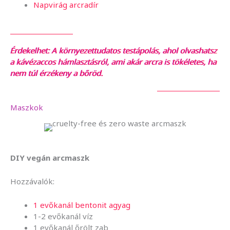
Napvirág arcradír
Érdekelhet: A környezettudatos testápolás, ahol olvashatsz
a kávézaccos hámlasztásról, ami akár arcra is tökéletes, ha
nem túl érzékeny a bőröd.
Maszkok
DIY vegán arcmaszk
Hozzávalók:
1 evőkanál bentonit agyag
1-2 evőkanál víz
1 evőkanál őrölt zab