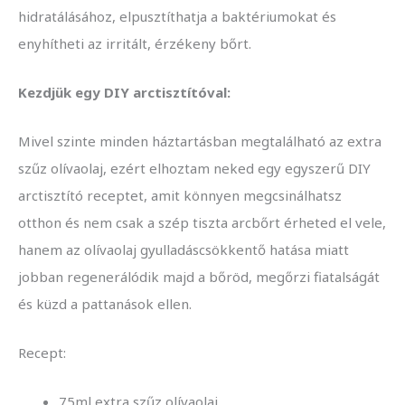
hidratálásához, elpusztíthatja a baktériumokat és
enyhítheti az irritált, érzékeny bőrt.
Kezdjük egy DIY arctisztítóval:
Mivel szinte minden háztartásban megtalálható az extra
szűz olívaolaj, ezért elhoztam neked egy egyszerű DIY
arctisztító receptet, amit könnyen megcsinálhatsz
otthon és nem csak a szép tiszta arcbőrt érheted el vele,
hanem az olívaolaj gyulladáscsökkentő hatása miatt
jobban regenerálódik majd a bőröd, megőrzi fiatalságát
és küzd a pattanások ellen.
Recept:
75ml extra szűz olívaolaj