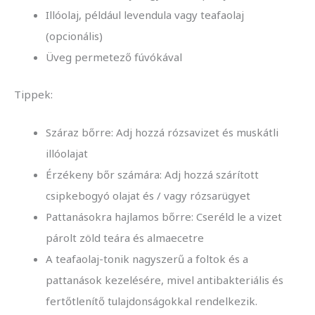
Illóolaj, például levendula vagy teafaolaj
(opcionális)
Üveg permetező fúvókával
Tippek:
Száraz bőrre: Adj hozzá rózsavizet és muskátli
illóolajat
Érzékeny bőr számára: Adj hozzá szárított
csipkebogyó olajat és / vagy rózsarügyet
Pattanásokra hajlamos bőrre: Cseréld le a vizet
párolt zöld teára és almaecetre
A teafaolaj-tonik nagyszerű a foltok és a
pattanások kezelésére, mivel antibakteriális és
fertőtlenítő tulajdonságokkal rendelkezik.