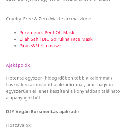
Cruelty-Free & Zero Waste arcmaszkok:
Puremetics Peel-Off Mask
Eliah Sahil BIO Spirulina Face Mask
Grace&Stella maszk
Ajakápolók
Hetente egyszer (hideg időben több alkalommal)
használom az imádott ajakradíromat, amit nagyon
egyszerűen el lehet készíteni a konyhádban található
alapanyagokból.
DIY Vegán Borsmentás ajakradír
Hozzávalók: