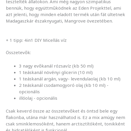
tesztelték állatokon. Ami még nagyon szimpatikus
bennük, hogy együttműködnek az Eden Projekttel, ami
azt jelenti, hogy minden eladott termék után fát ültetnek
Madagaszkár északnyugati, Mangrove övezetében.
+ 1 tipp: 4in1 DIY Micellás víz
Összetevők:
3 nagy evőkanál rózsavíz (kb 50 ml)
1 teáskanál növényi glicerin (10 ml)
1 teáskanál argán, vagy- levendulaolaj (kb 10 ml)
2 teáskanál csodamogyoró olaj (kb 10 ml) -
opcionális
illóolaj - opcionális
Csak keverd össze az összetevőket és öntsd bele egy
flakonba, utána már használhatod is. Ez a mix amúgy nem
csak sminklemosóként, hanem arctisztítóként, tonikként
és hidratálóként is funkcionál.