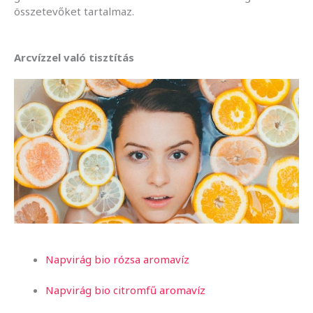
összetevőket tartalmaz.
Arcvízzel való tisztítás
Napvirág bio rózsa aromavíz
Napvirág bio citromfű aromavíz