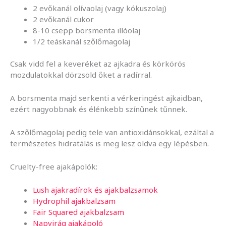
2 evőkanál olívaolaj (vagy kókuszolaj)
2 evőkanál cukor
8-10 csepp borsmenta illóolaj
1/2 teáskanál szőlőmagolaj
Csak vidd fel a keveréket az ajkadra és körkörös
mozdulatokkal dörzsöld őket a radírral.
A borsmenta majd serkenti a vérkeringést ajkaidban,
ezért nagyobbnak és élénkebb színűnek tűnnek.
A szőlőmagolaj pedig tele van antioxidánsokkal, ezáltal a
természetes hidratálás is meg lesz oldva egy lépésben.
Cruelty-free ajakápolók:
Lush ajakradírok és ajakbalzsamok
Hydrophil ajakbalzsam
Fair Squared ajakbalzsam
Napvirág ajakápoló