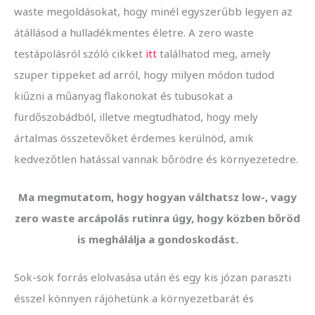
waste megoldásokat, hogy minél egyszerűbb legyen az
átállásod a hulladékmentes életre. A zero waste
testápolásról szóló cikket
itt
találhatod meg, amely
szuper tippeket ad arról, hogy milyen módon tudod
kiűzni a műanyag flakonokat és tubusokat a
fürdőszobádból, illetve megtudhatod, hogy mely
ártalmas összetevőket érdemes kerülnöd, amik
kedvezőtlen hatással vannak bőrödre és környezetedre.
Ma megmutatom, hogy hogyan válthatsz low-, vagy
zero waste arcápolás rutinra úgy, hogy közben bőröd
is meghálálja a gondoskodást.
Sok-sok forrás elolvasása után és egy kis józan paraszti
ésszel könnyen rájöhetünk a környezetbarát és