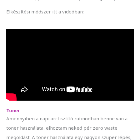
Elkészítési módszer itt a videóban:
Toner
Amennyiben a napi arctisztító rutinodban benne van a
toner használata, elhoztam neked pér zero waste
megoldást. A toner használata egy nagyon szuper lépés,