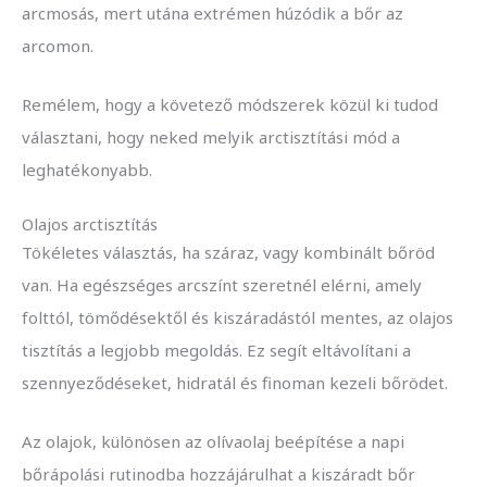
arcmosás, mert utána extrémen húzódik a bőr az
arcomon.
Remélem, hogy a követező módszerek közül ki tudod
választani, hogy neked melyik arctisztítási mód a
leghatékonyabb.
Olajos arctisztítás
Tökéletes választás, ha száraz, vagy kombinált bőröd
van. Ha egészséges arcszínt szeretnél elérni, amely
folttól, tömődésektől és kiszáradástól mentes, az olajos
tisztítás a legjobb megoldás. Ez segít eltávolítani a
szennyeződéseket, hidratál és finoman kezeli bőrödet.
Az olajok, különösen az olívaolaj beépítése a napi
bőrápolási rutinodba hozzájárulhat a kiszáradt bőr