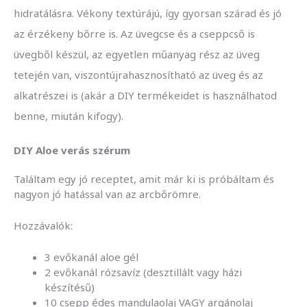
hidratálásra. Vékony textúrájú, így gyorsan szárad és jó
az érzékeny bőrre is. Az üvegcse és a cseppcső is
üvegből készül, az egyetlen műanyag rész az üveg
tetején van, viszontújrahasznosítható az üveg és az
alkatrészei is (akár a DIY termékeidet is használhatod
benne, miután kifogy).
DIY Aloe verás szérum
Találtam egy jó receptet, amit már ki is próbáltam és
nagyon jó hatással van az arcbőrömre.
Hozzávalók:
3 evőkanál aloe gél
2 evőkanál rózsavíz (desztillált vagy házi
készítésű)
10 csepp édes mandulaolaj VAGY argánolaj