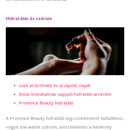
Hidratálás és szérum
Lush arckrémek és arcápoló olajak
Biola Gránátalmás nappali hidratáló arckrém
Provence Beauty hidratáló
A Provence Beauty hidratáló egy csökkentett hulladékos,
vagyis low waste szérum, ami tökéletes a hatékony