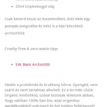
25ml Csipkebogyó olaj
Csak keverd össze az összetevőket, önts bele egy
pumpás üvegcsébe és kész is a házi készítésű
arctisztítód.
Cruelty-free & zero waste tipp:
S.W. Basic Arctisztító
Ideális a problémás és érzékeny bőrre. Gyengéd, nem
szárít és nem tartalmaz alkoholt. Ez a termék USDA
Organic minősítésű, szóval biztosak lehetünk abban,
hogy valóban 100%-ban bio, azaz organikus
gazdálkodásból származó és bio módon feldolgozott