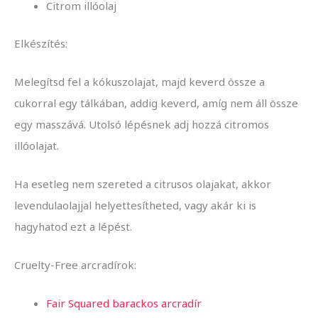
Citrom illóolaj
Elkészítés:
Melegítsd fel a kókuszolajat, majd keverd össze a
cukorral egy tálkában, addig keverd, amíg nem áll össze
egy masszává. Utolsó lépésnek adj hozzá citromos
illóolajat.
Ha esetleg nem szereted a citrusos olajakat, akkor
levendulaolajjal helyettesítheted, vagy akár ki is
hagyhatod ezt a lépést.
Cruelty-Free arcradírok:
Fair Squared barackos arcradír